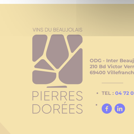
ODG - Inter Beauj
210 Bd Victor Ver
69400
Villefranc
TEL :
04 72 0
Facebook
LinkedIn