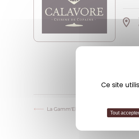
S
Ce site uti
La Gamm'Elles
Article
Tout accepte
précédent :