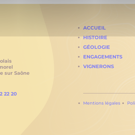
ACCUEIL
HISTOIRE
GÉOLOGIE
ENGAGEMENTS
olais
VIGNERONS
morel
he sur Saône
2 22 20
Mentions légales
Pol