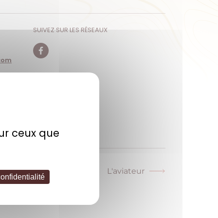
SUIVEZ SUR LES RÉSEAUX
com
Facebook
sur ceux que
L'aviateur
Article
onfidentialité
suivant :