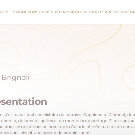
GNOBLE
VIGNERONS
OÙ DÉGUSTER
PROFESSIONNELS
PRESSE & MÉDI
Brignoli
ésentation
e, c’est avant tout une histoire de copains. Cephiane et Clément, deu
onomie, de bonnes quilles et de moments de partage. Et puis un jour,
me dans un restaurant au cœur de la Calade et créer un lieu de conviv
 mais sans chichi. Une cuisine de copains quoi !