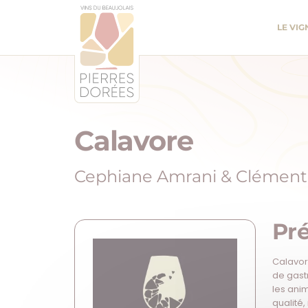
Panneau de gestion des cookies
LE VI
Calavore
Cephiane Amrani & Clément 
Pr
Calavor
de gastr
les ani
qualité,