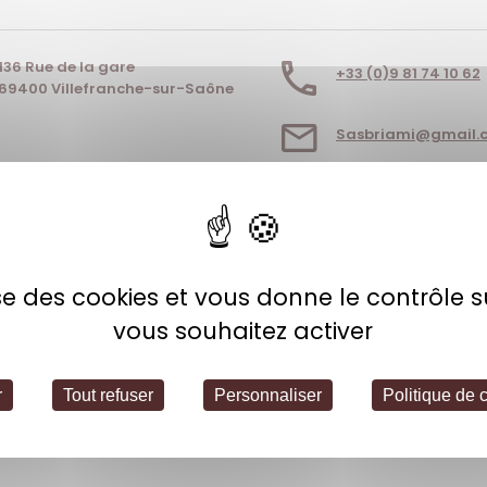
136 Rue de la gare
+33 (0)9 81 74 10 62
69400 Villefranche-sur-Saône
Sasbriami@gmail.
ITE INTERNET
lise des cookies et vous donne le contrôle 
vous souhaitez activer
r
Tout refuser
Personnaliser
Politique de c