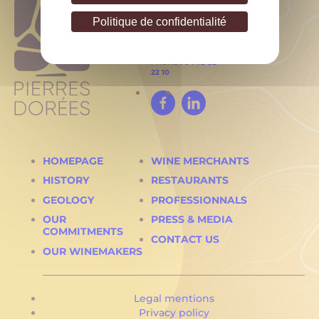
210 Bd Victor Vermorel
69400
Politique de confidentialité
Villefranche sur Saône
PHONE :
04 72 02
22 10
Facebook
Linked
In
HOMEPAGE
WINE MERCHANTS
HISTORY
RESTAURANTS
GEOLOGY
PROFESSIONNALS
OUR
PRESS & MEDIA
COMMITMENTS
CONTACT US
OUR WINEMAKERS
Legal mentions
Privacy policy