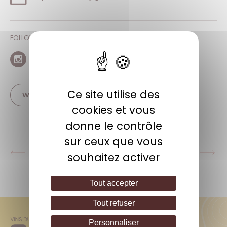
FOLLOW ON SOCIAL NETWORKS
Instagram
Facebook
Ce site utilise des
WEBSITE
cookies et vous
donne le contrôle
sur ceux que vous
La Maison des Beaujolais
L'Embouteillage
souhaitez activer
Previous
Next
post:
post:
Tout accepter
Tout refuser
Personnaliser
ODG - Inter Beaujolais