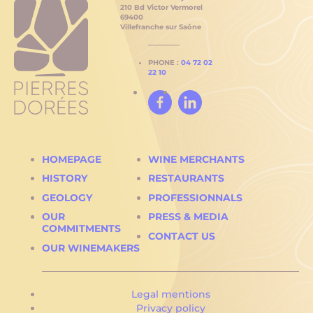
210 Bd Victor Vermorel
69400
Villefranche sur Saône
PHONE :
04 72 02
22 10
Facebook
Linked
In
HOMEPAGE
WINE MERCHANTS
HISTORY
RESTAURANTS
GEOLOGY
PROFESSIONNALS
OUR
PRESS & MEDIA
COMMITMENTS
CURRENT
CONTACT US
PAGE:
OUR WINEMAKERS
Legal mentions
Privacy policy