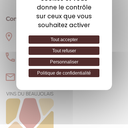
donne le contrôle
sur ceux que vous
Contact details
souhaitez activer
210 Bd Victor Vermorel
69400
Villefranche sur Saône
Tout accepter
Tout refuser
04 72 02 22 10
Personnaliser
Politique de confidentialité
contact@vinsbeaujolaispierresdorees.fr